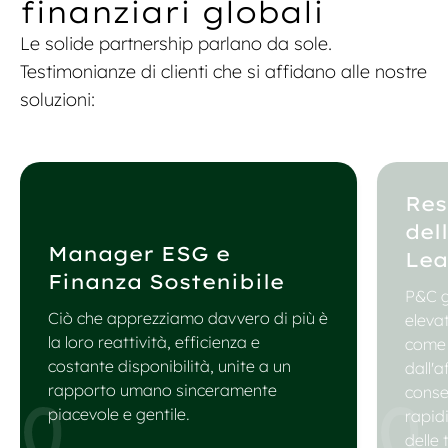
finanziari globali
Le solide partnership parlano da sole.
Testimonianze di clienti che si affidano alle nostre
soluzioni:
Res
del
Manager ESG e
Lea
Finanza Sostenibile
P&C g
Ciò che apprezziamo davvero di più è
elevat
la loro reattività, efficienza e
come 
costante disponibilità, unite a un
dall'a
rapporto umano sinceramente
conse
piacevole e gentile.
rapidi
delle