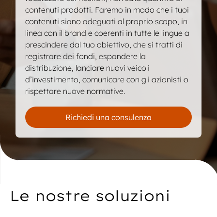
contenuti prodotti. Faremo in modo che i tuoi
SFDR (PCD, PRD, WD).
contenuti siano adeguati al proprio scopo, in
linea con il brand e coerenti in tutte le lingue a
Comunicazioni per clienti e azionisti.
prescindere dal tuo obiettivo, che si tratti di
Comunicazioni ESG, rapporti di sostenibilità e
registrare dei fondi, espandere la
sintesi.
distribuzione, lanciare nuovi veicoli
d’investimento, comunicare con gli azionisti o
Documentazione legata a KYC e apertura dei
rispettare nuove normative.
conti.
Contratti e accordi di distribuzione.
Richiedi una consulenza
Parliamo delle tue esigenze in fatto di contenuti
regolatori.
Le nostre soluzioni