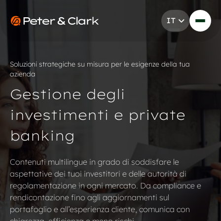
Vai al contenuto
IT
Go to Peter & Clark
Soluzioni strategiche su misura per le esigenze della tua
azienda
Gestione degli
investimenti e private
banking
Contenuti multilingue in grado di soddisfare le
aspettative dei tuoi investitori e delle autorità di
regolamentazione in ogni mercato. Da compliance e
rendicontazione fino agli aggiornamenti sul
portafoglio e all’esperienza cliente, comunica con