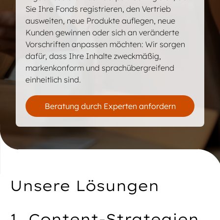
Compliance-Berichte
Sie Ihre Fonds registrieren, den Vertrieb
Basisinformationsblätter (KIDs) für PRIIPs,
ausweiten, neue Produkte auflegen, neue
wesentliche Anlegerinformationen (KIID) für
Kunden gewinnen oder sich an veränderte
OGAW und CCI
Vorschriften anpassen möchten: Wir sorgen
dafür, dass Ihre Inhalte zweckmäßig,
SFDR (PCDs, PRDs, WD)
markenkonform und sprachübergreifend
Kommunikation mit Kunden und
einheitlich sind.
Anteilinhabern
ESG-Kommunikation, Nachhaltigkeitsberichte
Beratung durch Experten anfordern
und Highlights
KYC- und Kontoeröffnungsunterlagen
Verträge und Vertriebsvereinbarungen
Gerne besprechen wir Ihre regulatorischen
Unsere Lösungen
Inhaltsanforderungen mit Ihnen.
1. Content-Strategien