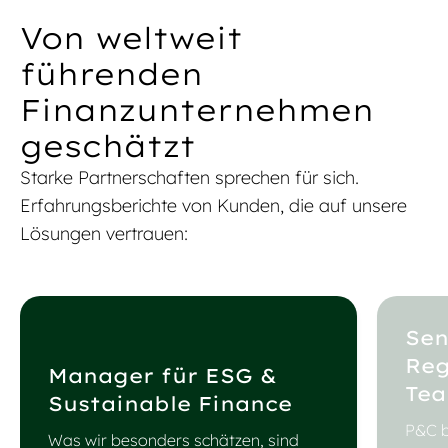
Von weltweit
führenden
Finanzunternehmen
geschätzt
Starke Partnerschaften sprechen für sich.
Erfahrungsberichte von Kunden, die auf unsere
Lösungen vertrauen:
Sen
Reg
Manager für ESG &
Tea
Sustainable Finance
P&C b
Was wir besonders schätzen, sind