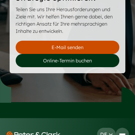
Teilen Sie uns Ihre Herausforderungen und
Ziele mit. Wir helfen Ihnen gerne dabei, den
richtigen Ansatz für Ihre mehrsprachigen
Inhalte zu entwickeln.
E-Mail senden
Online-Termin buchen
Footer
DE