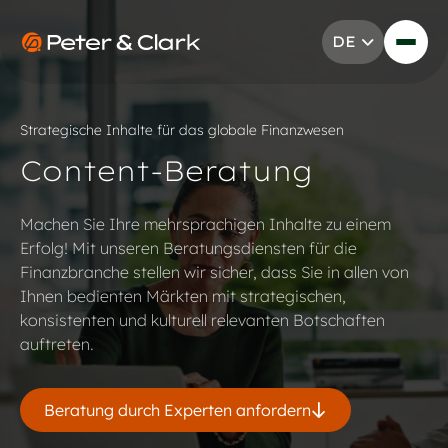
Zum Inhalt springen
DE
Go to Peter & Clark
Strategische Inhalte für das globale Finanzwesen
Content-Beratung
Machen Sie Ihre mehrsprachigen Inhalte zu einem
Erfolg! Mit unseren Beratungsdiensten für die
Finanzbranche stellen wir sicher, dass Sie in allen von
Ihnen bedienten Märkten mit strategischen,
konsistenten und kulturell relevanten Botschaften
auftreten.
Beratung durch Experten anfordern