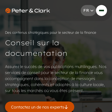
Aller au contenu
FR
Go to Peter & Clark
Des contenus stratégiques pour le secteur de la finance
Conseil sur la
documentation
Assurez le succès de vos publications multilingues. Nos
services de conseil pour le secteur de la finance vous
accompagnent dans la conception de messages
stratégiques, cohérents et adaptés à la culture locale,
sur tous les marchés où vous êtes présent.
Contactez un de nos experts