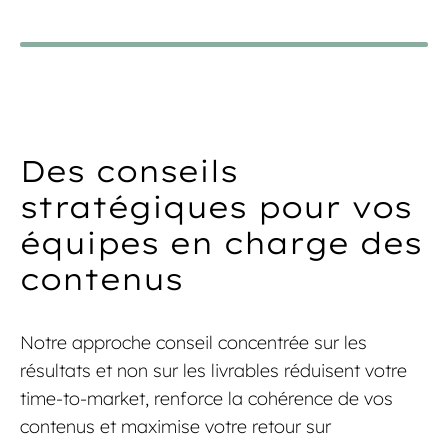
stratégie de contenu
créés et localisés.
Identifier les responsabilités éditoriales et
Renforçer l’efficacité par la réduction des
mesurer l’efficacité des contenus
processus manuels
Analyser les lacunes des processus éditoriaux
en place pour concevoir des modèles
L’automatisation de la production de contenus
Des conseils
opérationnels optimisés
Connecter les outils de l’écosystème éditorial
stratégiques pour vos
Modéliser vos processus
Identifier et mettre en œuvre des solutions
équipes en charge des
générant un retour sur investissement
mesurable
contenus
Mise en place et entraînement de moteurs de
traduction automatique
Notre approche conseil concentrée sur les
résultats et non sur les livrables réduisent votre
time-to-market, renforce la cohérence de vos
contenus et maximise votre retour sur