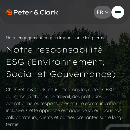
Aller au contenu
FR
Go to Peter & Clark
Notre engagement pour un impact sur le long terme
Notre responsabilité
ESG (Environnement,
Social et Gouvernance)
Chez Peter & Clark, nous intégrons les critères ESG
dans nos méthodes de travail, des pratiques
opérationnelles responsables et une communication
inclusive. Cette approche est gage de valeur pour nos
collaborateurs, clients et parties prenantes sur le long-
terme.