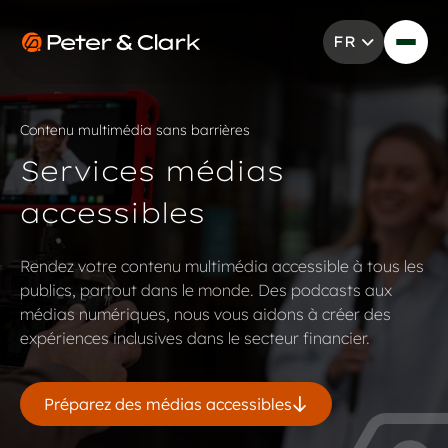
Aller au contenu
FR
Go to Peter & Clark
Contenu multimédia sans barrières
Services médias
accessibles
Rendez votre contenu multimédia accessible à tous les
publics, partout dans le monde. Des podcasts aux
médias numériques, nous vous aidons à créer des
expériences inclusives dans le secteur financier.
Préparez des médias accessibles