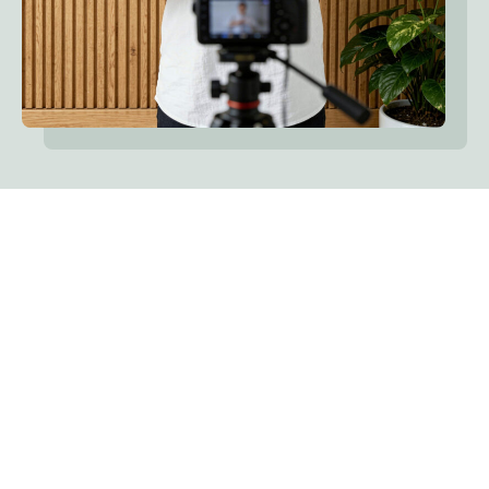
Notre valeur
ajoutée
Améliorez l’expérience des utilisateurs et
atteignez un public plus large en donnant à
chaque spectateur et auditeur un accès
complet à votre contenu enregistré. Nous