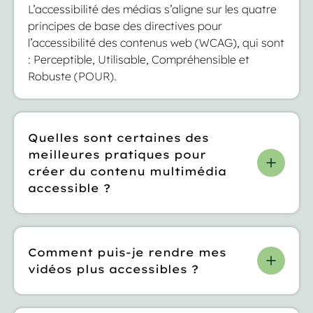
L’accessibilité des médias s’aligne sur les quatre
principes de base des directives pour
l’accessibilité des contenus web (WCAG), qui sont
: Perceptible, Utilisable, Compréhensible et
Robuste (POUR).
Quelles sont certaines des
meilleures pratiques pour
créer du contenu multimédia
accessible ?
R : Parmi les meilleures pratiques pour créer du
contenu multimédia accessible, on retrouve
Comment puis-je rendre mes
l’utilisation d’une navigation claire et cohérente,
vidéos plus accessibles ?
la fourniture de formats alternatifs comme les
sous-titres, les transcriptions ou les descriptions
Vous pouvez rendre vos vidéos plus accessibles
audio, l’application de visuels à contraste élevé,