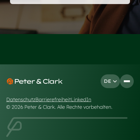
Footer
DE
Open
Go to
Datenschutz
Barrierefreiheit
LinkedIn
© 2026 Peter & Clark. Alle Rechte vorbehalten.