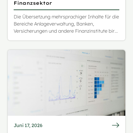
Finanzsektor
Die Übersetzung mehrsprachiger Inhalte für die
Bereiche Anlageverwaltung, Banken,
Versicherungen und andere Finanzinstitute birgt
erhebliche Risiken im Hinblick auf Marke und
Compliance. Die Aufgabe geht über eine
einfache Wort-für-Wort-Übersetzung hinaus,
da sie verschiedene Aspekte umfasst: von
prüfbaren Workflows über Datensicherheit bis
hin zur Einhaltung verschiedener Vorschriften.
Juni 17, 2026