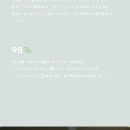
Führende Banken, Vermögensverwalter und
Fondsmanager auf der ganzen Welt vertrauen
auf uns.
98
%
Kundenbindungsrate Langfristige
Partnerschaften, die auf Zuverlässigkeit,
Transparenz, Qualität und Respekt basieren.