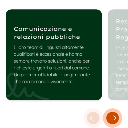
Res
Comunicazione e
Pro
relazioni pubbliche
Reg
Il loro team di linguisti altamente
In div
qualificati è eccezionale e hanno
nostr
sempre trovato soluzioni, anche per
urgen
richieste urgenti o fuori dal comune.
norma
Un partner affidabile e lungimirante
Peter
che raccomando vivamente.
tempi
contem
Testimonianza 
Testim