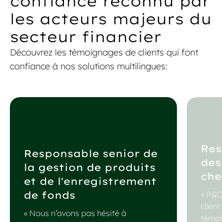
confiance reconnu par
les acteurs majeurs du
secteur financier
Découvrez les témoignages de clients qui font
confiance à nos solutions multilingues:
Res
Responsable senior de
des
la gestion de produits
che
et de l'enregistrement
de fonds
« P&C
clien
« Nous n’avons pas hésité à
témoig