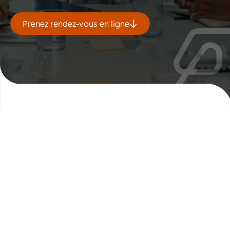
Prenez rendez-vous en ligne
Découvrez nos
solutions de sous-
titrage
Nous couvrons l’ensemble de vos besoins
en contenus vidéo : sous-titrage en langue
source, traduction multilingue, sous-titres