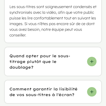
Les sous-titres sont soigneusement condensés et
synchronisés avec la vidéo, afin que votre public
puisse les lire confortablement tout en suivant les
images. Si vous n’êtes pas encore sûr de ce dont
vous avez besoin, notre équipe peut vous
conseiller.
Quand opter pour le sous-
titrage plutôt que le
doublage?
Privilégiez le sous-titrage lorsque vous souhaitez
conserver les voix originales et l’authenticité du
Comment garantir la lisibilité
contenu, ou lorsque le budget et les délais sont
de vos sous-titres à l'écran?
contraignants. Généralement plus rapide et plus
économique que le doublage, il ne nécessite pas