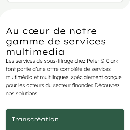
annexes SFRD. Le cahier des charges incluait
plus de 1,17 million de mots sur plus de 1 000
pages, à traduire de l’anglais vers le français,
l’allemand et l’italien.
Au cœur de notre
gamme de services
multimedia
Les services de sous-titrage chez Peter & Clark
font partie d’une offre complète de services
multimédia et multilingues, spécialement conçue
pour les acteurs du secteur financier. Découvrez
nos solutions:
Transcréation