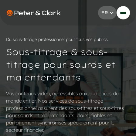
Aller au contenu
FR
Go to Peter & Clark
Du sous-titrage professionnel pour tous vos publics
Sous-titrage & sous-
titrage pour sourds et
malentendants
Vos contenus vidéo, accessibles aux audiences du
monde entier. Nos services de sous-titrage
professionnel assurent des sous-titres et sous-titres
pour sourds et malentendants, clairs, fiables et
parfaitement synchronisés spécialement pour le
secteur financier.