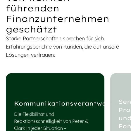
führenden
Finanzunternehmen
geschätzt
Starke Partnerschaften sprechen für sich.
Erfahrungsberichte von Kunden, die auf unsere
Lösungen vertrauen:
Sen
Kommunikationsverantwortliche
Pr
Die Flexibilität und
un
Reaktionsschnelligkeit von Peter &
Fon
Clark in jeder Situation –