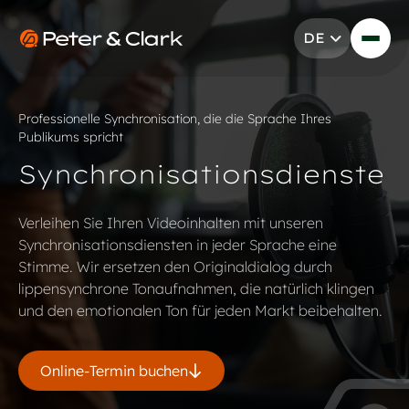
Zum Inhalt springen
DE
Go to Peter & Clark
Professionelle Synchronisation, die die Sprache Ihres
Publikums spricht
Synchronisationsdienste
Verleihen Sie Ihren Videoinhalten mit unseren
Synchronisationsdiensten in jeder Sprache eine
Stimme. Wir ersetzen den Originaldialog durch
lippensynchrone Tonaufnahmen, die natürlich klingen
und den emotionalen Ton für jeden Markt beibehalten.
Online-Termin buchen