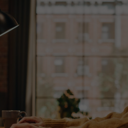
Synchronisationsskripten verwenden. Als Ihr zuverlässi
für Finanzinhalte wickeln wir all diese Leistungen für Si
einzigen Arbeitsablauf ab.
Erfahren Sie mehr über
unsere
Synchronisationsdienste
Machen Sie Ihre Videoinhalte weltweit
zugänglich – mit einer Synchronisation, die in
jedem Markt wie von Muttersprachlern
gesprochen klingt.
Lassen Sie sich von Experten beraten