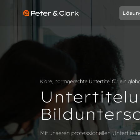
Zum Inhalt springen
Lösun
Go to Peter & Clark
Klare, normgerechte Untertitel für ein glob
Untertitel
Bildunters
Mit unseren professionellen Untertitel