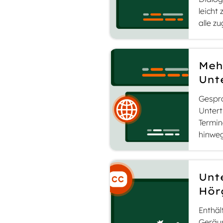
leicht 
is hin zu
alle z
Untertiteln für
: Wir decken all
b.
Meh
Unt
Gespro
Untert
Termin
hinweg
Unte
Hör
Enthäl
Geräu