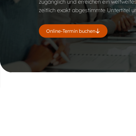
zugänglich und erreichen ein weltweites
zeitlich exakt abgestimmte Untertitel u
Online-Termin buchen
Entdecken Sie 
Untertitelungs