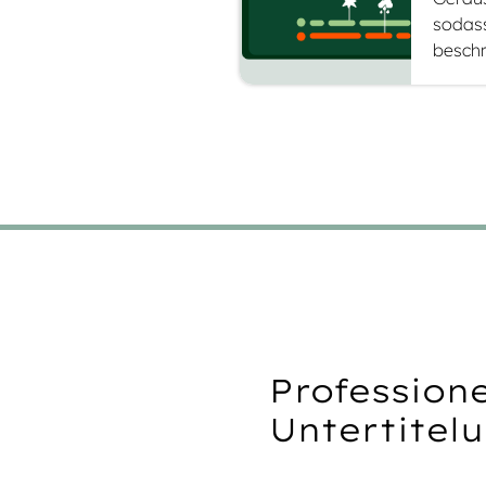
sodass
beschr
Professione
Untertitel