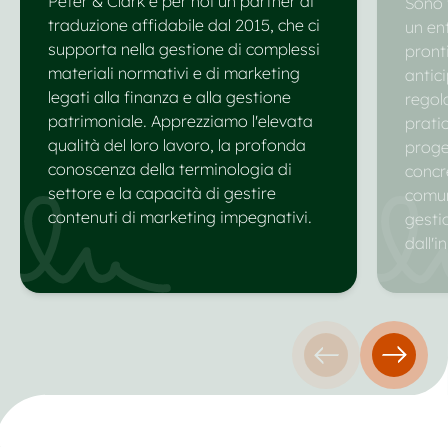
Peter & Clark è per noi un partner di
Sono f
traduzione affidabile dal 2015, che ci
un en
supporta nella gestione di complessi
pront
materiali normativi e di marketing
antic
legati alla finanza e alla gestione
regola
patrimoniale. Apprezziamo l'elevata
prati
qualità del loro lavoro, la profonda
proget
conoscenza della terminologia di
concr
settore e la capacità di gestire
comun
contenuti di marketing impegnativi.
gesti
dall'in
Testimonianza 
Testim