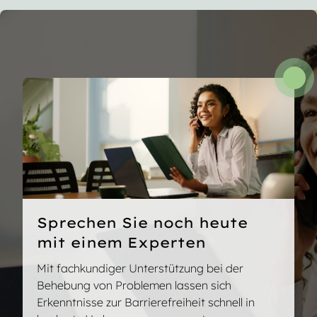
Problemen im Hinblick auf die Barrierefreiheit
berücksichtigen wir die Zielgruppe und stellen
sicher, dass Bedeutung, Tonfall und Sinn der
Vorschriften in jeder Sprache erhalten bleiben.
Dies ist unerlässlich bei der Verwaltung
umfangreicher Dokumentensätze oder äußerst
sichtbarer bzw. regulierter Inhalte.
Sprechen Sie noch heute
mit einem Experten
Mit fachkundiger Unterstützung bei der
Behebung von Problemen lassen sich
Erkenntnisse zur Barrierefreiheit schnell in