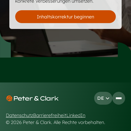
konkrete Verbesserungen umsetzen.
Inhaltskorrektur beginnen
Footer
DE
Open
Go to
Datenschutz
Barrierefreiheit
LinkedIn
© 2026 Peter & Clark. Alle Rechte vorbehalten.