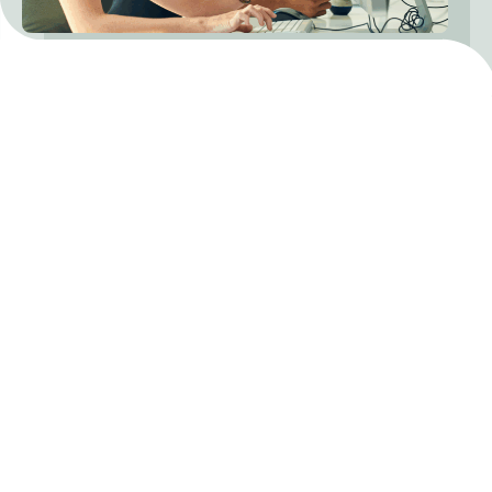
Wie wir Sie
unterstützen
können
Verbesserung der Verständlichkeit, Struktur
und Benutzerfreundlichkeit Ihrer Inhalte bei
gleichzeitiger Beibehaltung der
ursprünglichen Absicht durch gezielte
Korrekturen.