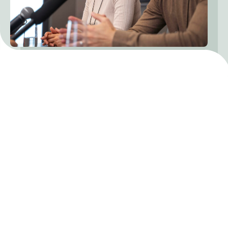
Wie wir Sie
unterstützen
können
Berücksichtigen Sie Barrierefreiheit in allen
Phasen Ihrer Veranstaltung. Unsere
Lösungen decken den gesamten Prozess
ab: von der Planung und Umsetzung bis hin
zu den Inhalten nach der Veranstaltung.