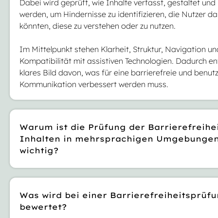
Dabei wird geprüft, wie Inhalte verfasst, gestaltet und
werden, um Hindernisse zu identifizieren, die Nutzer d
könnten, diese zu verstehen oder zu nutzen.
Im Mittelpunkt stehen Klarheit, Struktur, Navigation un
Kompatibilität mit assistiven Technologien. Dadurch en
klares Bild davon, was für eine barrierefreie und benut
Kommunikation verbessert werden muss.
Warum ist die Prüfung der Barrierefreihe
Inhalten in mehrsprachigen Umgebunge
wichtig?
Mehrsprachige Inhalte bringen ganz eigene Herausfor
sich: Enthält der Ausgangstext Barrierefreiheitsprobl
Was wird bei einer Barrierefreiheitsprüf
diese in den einzelnen Übersetzungen wiederholt oder
bewertet?
verstärkt auftreten. Dies birgt Risiken und kann zu spä