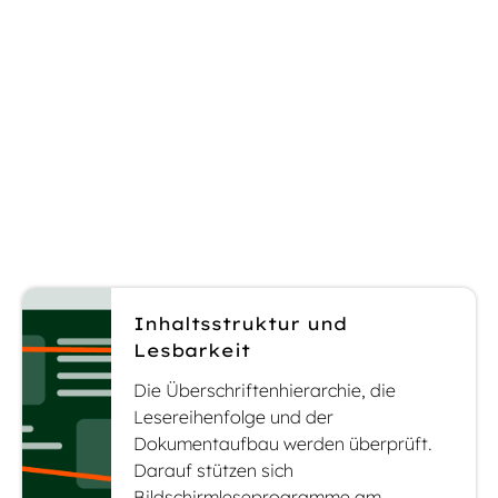
Fachwissen in den Bereichen
Mehrsprachigkeit und Finanzen. Jede
Prüfung folgt einer strukturierten Methodik,
bei der Ihre Inhalte sowohl unter
kommunikativen als auch unter
nutzerorientierten Gesichtspunkten
bewertet werden.
Inhaltsstruktur und
Lesbarkeit
Die Überschriftenhierarchie, die
Lesereihenfolge und der
Dokumentaufbau werden überprüft.
Darauf stützen sich
Bildschirmleseprogramme am