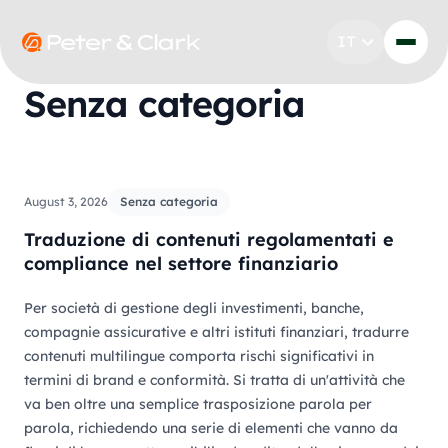
Vai al contenuto
IT
Go to Peter & Clark
Senza categoria
Go to our article 'Traduzione di contenuti regolamentati
August 3, 2026
Senza categoria
Traduzione di contenuti regolamentati e
compliance nel settore finanziario
Per società di gestione degli investimenti, banche,
compagnie assicurative e altri istituti finanziari, tradurre
contenuti multilingue comporta rischi significativi in
termini di brand e conformità. Si tratta di un'attività che
va ben oltre una semplice trasposizione parola per
parola, richiedendo una serie di elementi che vanno da