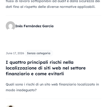
flussi di lavoro sottoponibili ad audit e dalla sicurezza dei
dati fino al rispetto delle diverse normative applicabili.
Inés Fernández García
Go to our article 'I quattro principali rischi nella localiz
June 17, 2026
Senza categoria
I quattro principali rischi nella
localizzazione di siti web nel settore
finanziario e come evitarli
Quali sono i rischi di un sito web finanziario localizzato in
modo inadeguato?