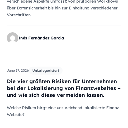
verschiedene Aspekte umfasst: von prüfbaren Workflows
über Datensicherheit bis hin zur Einhaltung verschiedener
Vorschriften.
Inés Fernández García
Go to our article 'Die vier größten Risiken für Unterne
June 17, 2026
Unkategorisiert
Die vier größten Risiken für Unternehmen
bei der Lokalisierung von Finanzwebsites –
und wie sich diese vermeiden lassen.
Welche Risiken birgt eine unzureichend lokalisierte Finanz-
Website?