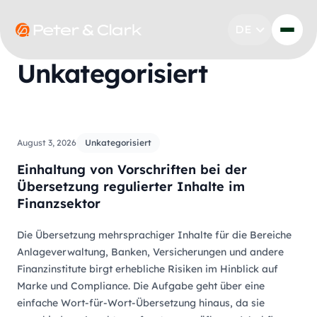
Zum Inhalt springen
DE
Go to Peter & Clark
Unkategorisiert
Go to our article 'Einhaltung von Vorschriften bei der Ü
August 3, 2026
Unkategorisiert
Einhaltung von Vorschriften bei der
Übersetzung regulierter Inhalte im
Finanzsektor
Die Übersetzung mehrsprachiger Inhalte für die Bereiche
Anlageverwaltung, Banken, Versicherungen und andere
Finanzinstitute birgt erhebliche Risiken im Hinblick auf
Marke und Compliance. Die Aufgabe geht über eine
einfache Wort-für-Wort-Übersetzung hinaus, da sie