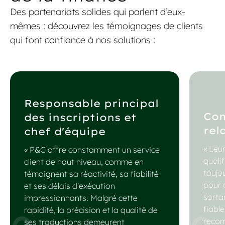
Des partenariats solides qui parlent d’eux-
mêmes : découvrez les témoignages de clients
qui font confiance à nos solutions :
Responsable principal
Com
des inscriptions et
rel
chef d'équipe
« Leu
« P&C offre constamment un service
qualif
client de haut niveau, comme en
toujo
témoignent sa réactivité, sa fiabilité
pour 
et ses délais d'exécution
sorta
impressionnants. Malgré cette
fiable
rapidité, la précision et la qualité de
recom
ses traductions demeurent