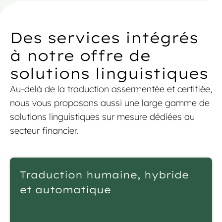
plus de 1,17 million de mots sur plus de 1 000
pages, à traduire de l’anglais vers le français,
l’allemand et l’italien.
Des services intégrés
à notre offre de
solutions linguistiques
Au-delà de la traduction assermentée et certifiée,
nous vous proposons aussi une large gamme de
solutions linguistiques sur mesure dédiées au
secteur financier.
Traduction humaine, hybride
et automatique