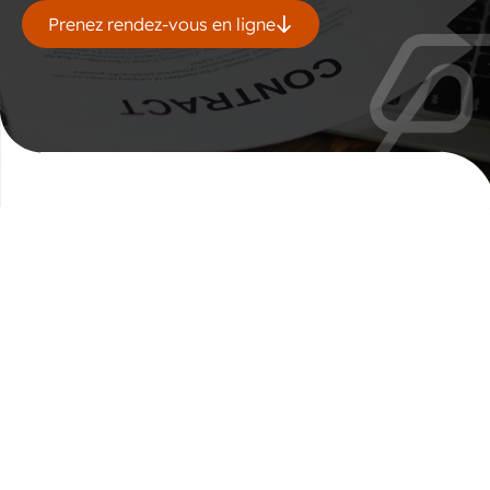
Prenez rendez-vous en ligne
Découvrez nos
solutions de
traduction de
documents
officiels
Grâce à notre expertise dans le secteur