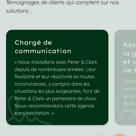
Témoignages de clients qui comptent sur nos
solutions :
Chargé de
Res
communication
la 
et 
« Nous travaillons avec Peter & Clark
depuis de nombreuses années. Leur
de 
flexibilité et leur réactivité en toutes
Travai
circonstances, y compris dans les
vérita
situations les plus exigeantes, font de
seule
Peter & Clark un partenaire de choix.
chale
Nous recommandons cette agence
incro
sans hésitation. »