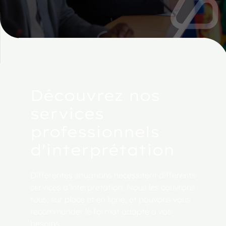
Découvrez nos
services
professionnels
d'interprétation
Différentes situations nécessitent différents
services d’interprétation. Nous les couvrons
tous, sur place et en ligne, et pouvons vous
recommander le format adapté à vos
besoins.