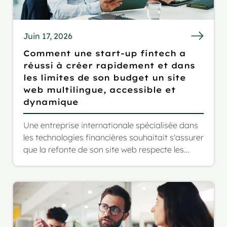
Juin 17, 2026
Comment une start-up fintech a
réussi à créer rapidement et dans
les limites de son budget un site
web multilingue, accessible et
dynamique
Une entreprise internationale spécialisée dans
les technologies financières souhaitait s'assurer
que la refonte de son site web respecte les
normes européennes en matière d'accessibilité
et permette d'élargir son audience à un public
allemand et italien.