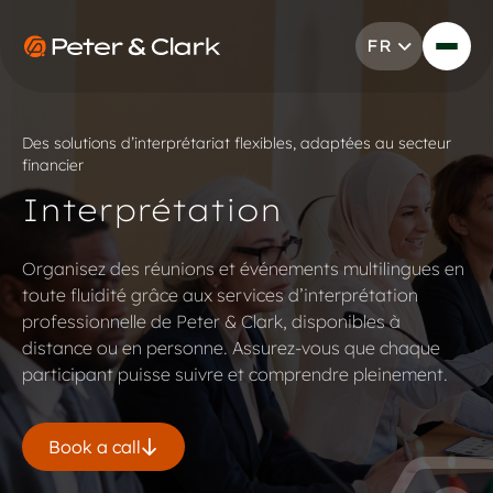
Aller au contenu
FR
Go to Peter & Clark
Des solutions d’interprétariat flexibles, adaptées au secteur
financier
Interprétation
Organisez des réunions et événements multilingues en
toute fluidité grâce aux services d’interprétation
professionnelle de Peter & Clark, disponibles à
distance ou en personne. Assurez-vous que chaque
participant puisse suivre et comprendre pleinement.
Book a call