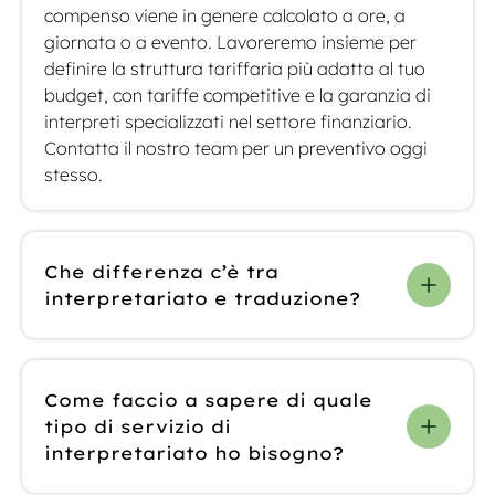
compenso viene in genere calcolato a ore, a
giornata o a evento. Lavoreremo insieme per
definire la struttura tariffaria più adatta al tuo
budget, con tariffe competitive e la garanzia di
interpreti specializzati nel settore finanziario.
Contatta il nostro team per un preventivo oggi
stesso.
Che differenza c’è tra
interpretariato e traduzione?
L’interpretariato è orale e avviene in tempo reale
durante riunioni o eventi, mentre la traduzione
Come faccio a sapere di quale
riguarda contenuti scritti come i prospetti
tipo di servizio di
informativi. Offriamo diversi tipi di
interpretariato ho bisogno?
interpretariato, tra cui simultaneo, consecutivo e
a distanza, oltre a servizi di traduzione completi.