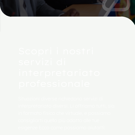
Scopri i nostri
servizi di
interpretariato
professionale
Situazioni diverse richiedono servizi di
interpretariato diversi. Li offriamo tutti, sia
in formato fisico che virtuale, e possiamo
consigliarti quello più adatto alle tue
esigenze Ecco come possiamo aiutarti: