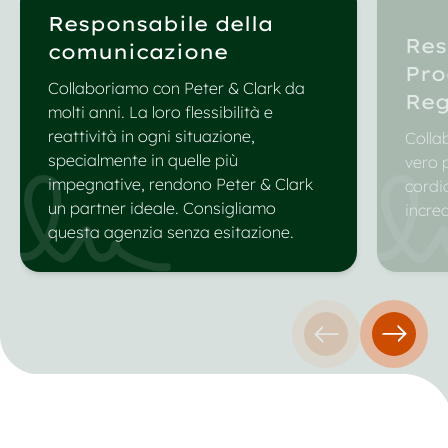
Responsabile della
Res
comunicazione
Pro
Collaboriamo con Peter & Clark da
Reg
molti anni. La loro flessibilità e
reattività in ogni situazione,
Colla
specialmente in quelle più
vero 
impegnative, rendono Peter & Clark
cordi
un partner ideale. Consigliamo
incred
questa agenzia senza esitazione.
Testimonianza 
Testim