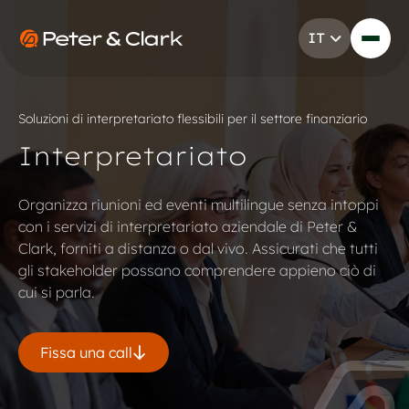
Vai al contenuto
IT
Go to Peter & Clark
Soluzioni di interpretariato flessibili per il settore finanziario
Interpretariato
Organizza riunioni ed eventi multilingue senza intoppi
con i servizi di interpretariato aziendale di Peter &
Clark, forniti a distanza o dal vivo. Assicurati che tutti
gli stakeholder possano comprendere appieno ciò di
cui si parla.
Fissa una call