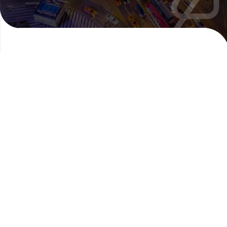
Quando utilizzare
soluzioni di
traduzione
creativa
Consigliamo una traduzione creativa per i
contenuti che richiedono contesti culturali e
sfumature che una traduzione standard
potrebbe non essere in grado di
trasmettere.