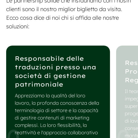
Le partnership solide che instauriamo con i nostri
clienti sono il nostro miglior biglietto da visita.
Ecco cosa dice di noi chi si affida alle nostre
soluzioni:
Responsabile delle
Res
traduzioni presso una
Pro
società di gestione
Reg
patrimoniale
Il te
Apprezziamo la qualità del loro
impeg
lavoro, la profonda conoscenza della
super
terminologia di settore e la capacità
proge
di gestire contenuti di marketing
di lav
complessi. La loro flessibilità, la
conse
reattività e l'approccio collaborativo
mante