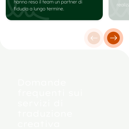
hanno reso il team un partner di
realiz
fiducia a lungo termine.
Testimonianza 
Testim
Domande
frequenti sui
servizi di
traduzione
creativa