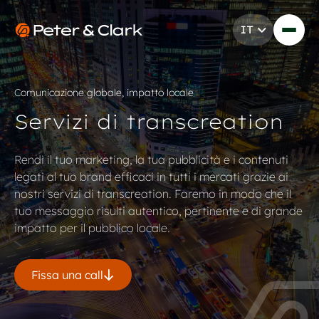
Vai al contenuto
IT
Go to Peter & Clark
Comunicazione globale, impatto locale
Servizi di transcreation
Rendi il tuo marketing, la tua pubblicità e i contenuti
legati al tuo brand efficaci in tutti i mercati grazie ai
nostri servizi di transcreation. Faremo in modo che il
tuo messaggio risulti autentico, pertinente e di grande
impatto per il pubblico locale.
Fissa una call